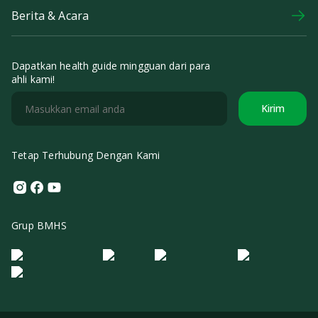
Berita & Acara
Dapatkan health guide mingguan dari para
ahli kami!
Kirim
Tetap Terhubung Dengan Kami
Instagram
Facebook
Youtube
Grup BMHS
Logo Morula IFV
Logo ER
Logo Diagnos
Logo IRSI