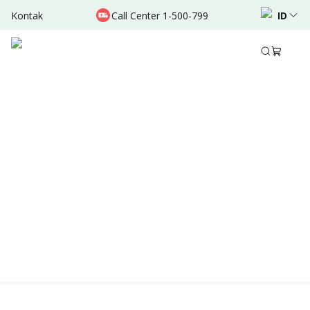
Kontak
Call Center 1-500-799
ID
Location & Schedule
Experience
TERSEDIA ONLINE
Didukung oleh