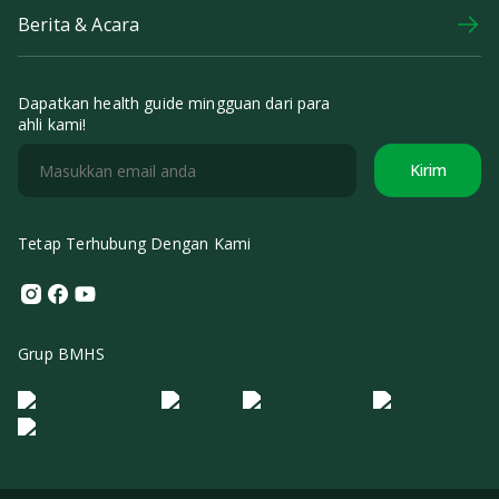
Berita & Acara
Dapatkan health guide mingguan dari para
ahli kami!
Kirim
Tetap Terhubung Dengan Kami
Instagram
Facebook
Youtube
Grup BMHS
Logo Morula IFV
Logo ER
Logo Diagnos
Logo IRSI