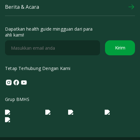
Berita & Acara
Dapatkan health guide mingguan dari para
ahli kami!
Kirim
Tetap Terhubung Dengan Kami
Instagram
Facebook
Youtube
Grup BMHS
Logo Morula IFV
Logo ER
Logo Diagnos
Logo IRSI