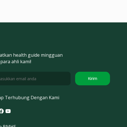
atkan health guide mingguan
 para ahli kami!
Kirim
ap Terhubung Dengan Kami
tagram
acebook
Youtube
p BMHS