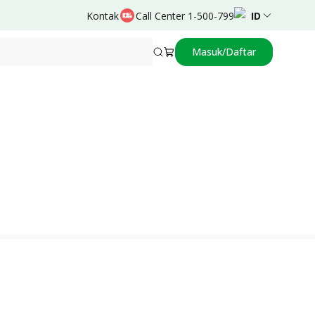
Kontak
Call Center 1-500-799
ID
Masuk/Daftar
Didukung oleh
Ivander R. Utama, dr., F.MAS, SpOG,