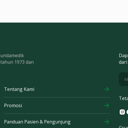
 Bundamedik
Dap
k tahun 1973 dan
dari
Tentang Kami
Tet
Promosi
Ins
F
Panduan Pasien & Pengunjung
Gru