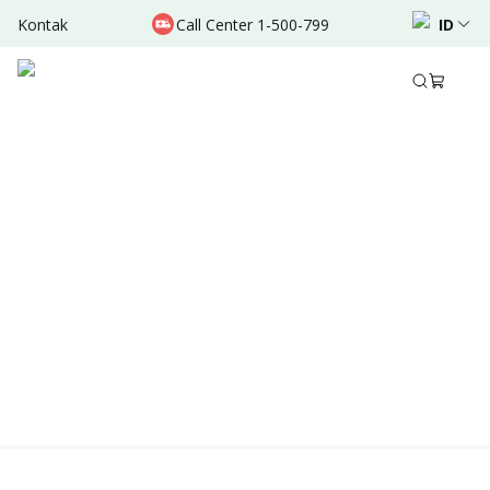
Kontak
Call Center 1-500-799
ID
Location & Schedule
TERSEDIA HARI INI
TERSEDIA ONLINE
Didukung oleh