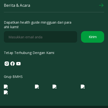
Berita & Acara
Dapatkan health guide mingguan dari para
ahli kami!
Kirim
Tetap Terhubung Dengan Kami
Instagram
Facebook
Youtube
Grup BMHS
Logo Morula IFV
Logo ER
Logo Diagnos
Logo IRSI