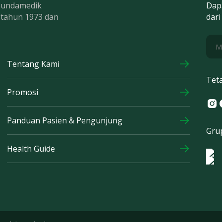
 Bundamedik
Dap
k tahun 1973 dan
dari
Tentang Kami
Tet
Promosi
Ins
F
Panduan Pasien & Pengunjung
Gru
Health Guide
Log
Logo