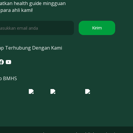
atkan health guide mingguan
 para ahli kami!
Kirim
ap Terhubung Dengan Kami
tagram
acebook
Youtube
p BMHS
o Morula IFV
Logo ER
Logo Diagnos
 IRSI