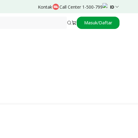
Kontak
Call Center 1-500-799
ID
Masuk/Daftar
Didukung oleh
Liliana Purnamsidi,dr.,Sp.OG