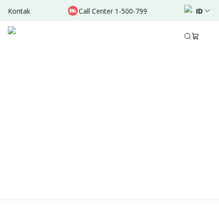
Kontak
Call Center 1-500-799
ID
Location & Schedule
TERSEDIA ONLINE
Didukung oleh