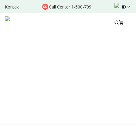
Kontak
Call Center 1-500-799
ID
Location & Schedule
Experience
TERSEDIA ONLINE
Didukung oleh