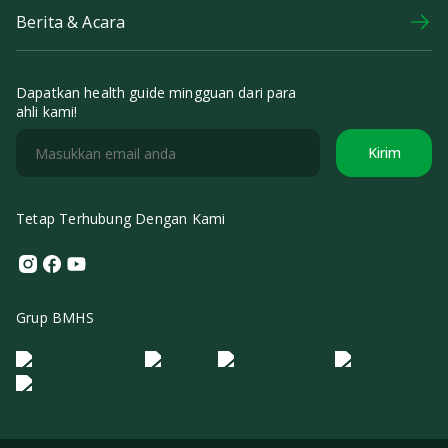
Berita & Acara
Dapatkan health guide mingguan dari para
ahli kami!
Kirim
Tetap Terhubung Dengan Kami
Instagram
Facebook
Youtube
Grup BMHS
Logo Morula IFV
Logo ER
Logo Diagnos
Logo IRSI