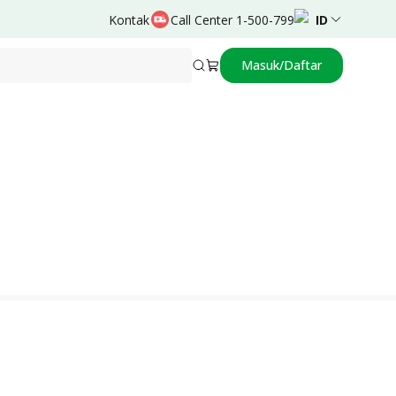
Kontak
Call Center 1-500-799
ID
Masuk/Daftar
Didukung oleh
Mudha Farsyah,dr.,Sp.OG