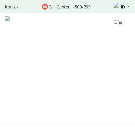
Kontak
Call Center 1-500-799
ID
Location & Schedule
TERSEDIA ONLINE
Didukung oleh