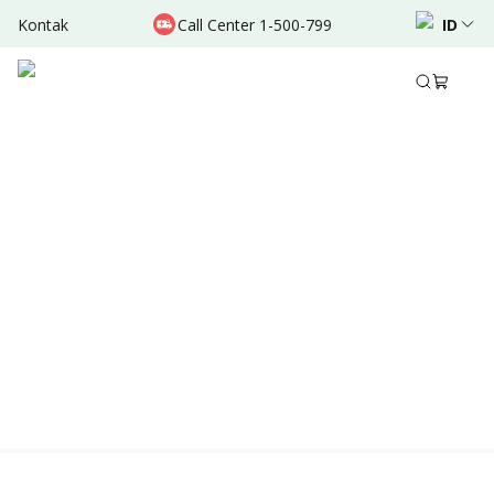
Kontak
Call Center 1-500-799
ID
Location & Schedule
TERSEDIA HARI INI
TERSEDIA ONLINE
Didukung oleh