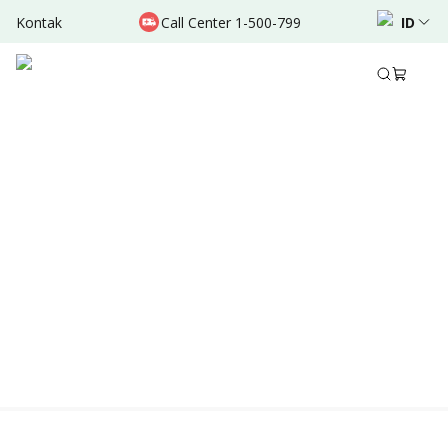
Kontak
Call Center 1-500-799
ID
Location & Schedule
Experience
TERSEDIA ONLINE
Didukung oleh