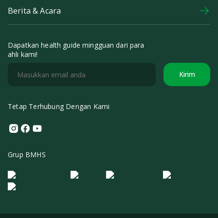
Berita & Acara
Dapatkan health guide mingguan dari para
ahli kami!
Kirim
Tetap Terhubung Dengan Kami
Instagram
Facebook
Youtube
Grup BMHS
Logo Morula IFV
Logo ER
Logo Diagnos
Logo IRSI