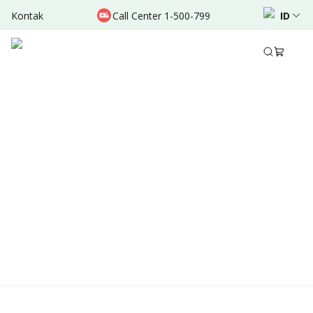
Kontak
Call Center 1-500-799
ID
Location & Schedule
TERSEDIA ONLINE
Didukung oleh