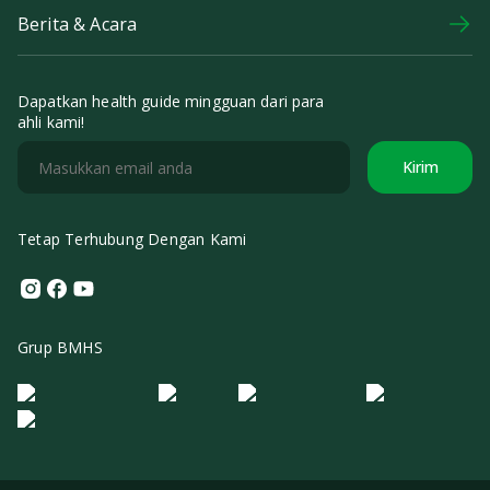
Berita & Acara
Dapatkan health guide mingguan dari para
ahli kami!
Kirim
Tetap Terhubung Dengan Kami
Instagram
Facebook
Youtube
Grup BMHS
Logo Morula IFV
Logo ER
Logo Diagnos
Logo IRSI