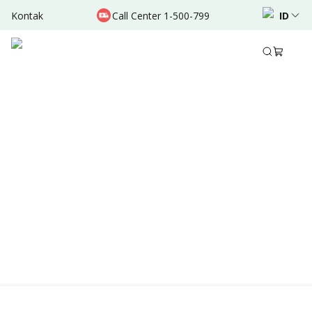
Kontak
Call Center 1-500-799
ID
Location & Schedule
Experience
TERSEDIA ONLINE
Didukung oleh