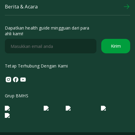
Berita & Acara
Dapatkan health guide mingguan dari para
ahli kami!
Kirim
Tetap Terhubung Dengan Kami
Instagram
Facebook
Youtube
Grup BMHS
Logo Morula IFV
Logo ER
Logo Diagnos
Logo IRSI