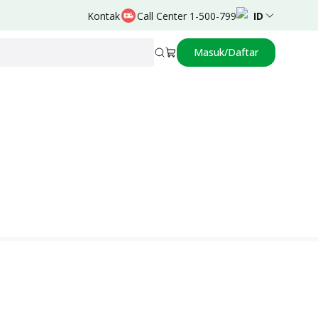
Kontak
Call Center 1-500-799
ID
Masuk/Daftar
Didukung oleh
S.Fadillah A,dr.,Sp.A