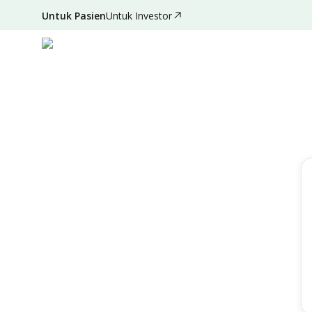
Untuk Pasien
Untuk Investor
Filter
Reset
Lokasi
Semua Rumah Sakit
Spesialisasi