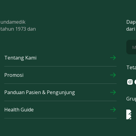
 Bundamedik
Dap
k tahun 1973 dan
dari
Tentang Kami
Tet
Promosi
Ins
F
Panduan Pasien & Pengunjung
Gru
Health Guide
Log
Logo