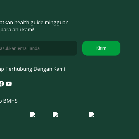
atkan health guide mingguan
 para ahli kami!
Kirim
ap Terhubung Dengan Kami
tagram
acebook
Youtube
p BMHS
o Morula IFV
Logo ER
Logo Diagnos
 IRSI