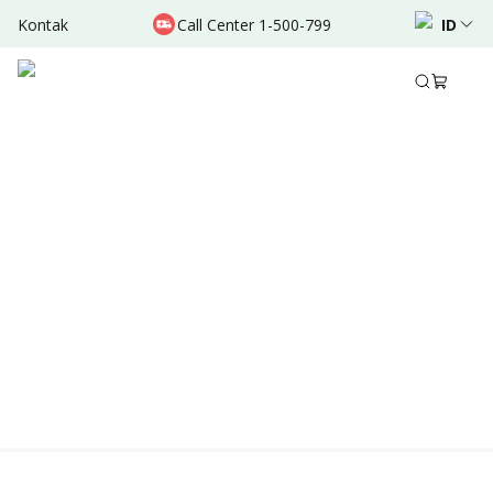
Kontak
Call Center 1-500-799
ID
Location & Schedule
TERSEDIA HARI INI
TERSEDIA ONLINE
Didukung oleh