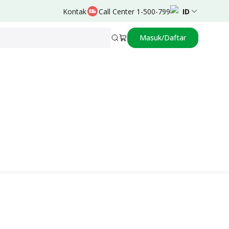
Kontak
Call Center 1-500-799
ID
Masuk/Daftar
Didukung oleh
Soegiharto Soebijanto,Prof.,