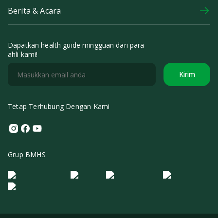
Berita & Acara
Dapatkan health guide mingguan dari para
ahli kami!
Kirim
Tetap Terhubung Dengan Kami
Instagram
Facebook
Youtube
Grup BMHS
Logo Morula IFV
Logo ER
Logo Diagnos
Logo IRSI