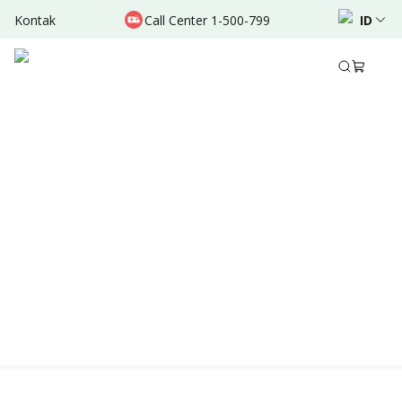
Kontak
Call Center 1-500-799
ID
Location & Schedule
Experience
TERSEDIA ONLINE
Didukung oleh