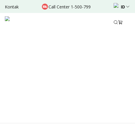
Kontak
Call Center 1-500-799
ID
Location & Schedule
Experience
TERSEDIA ONLINE
Didukung oleh