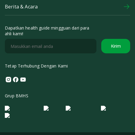
Berita & Acara
Dapatkan health guide mingguan dari para
ahli kami!
Kirim
Tetap Terhubung Dengan Kami
Instagram
Facebook
Youtube
Grup BMHS
Logo Morula IFV
Logo ER
Logo Diagnos
Logo IRSI