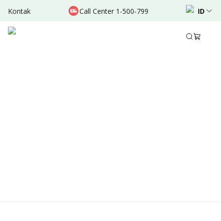
Kontak
Call Center 1-500-799
ID
Location & Schedule
TERSEDIA ONLINE
Didukung oleh