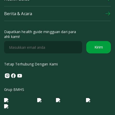
Berita & Acara
Dapatkan health guide mingguan dari para
ahli kami!
Kirim
Tetap Terhubung Dengan Kami
Instagram
Facebook
Youtube
Grup BMHS
Logo Morula IFV
Logo ER
Logo Diagnos
Logo IRSI