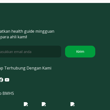
atkan health guide mingguan
 para ahli kami!
Kirim
ap Terhubung Dengan Kami
tagram
acebook
Youtube
p BMHS
o Morula IFV
Logo ER
Logo Diagnos
 IRSI