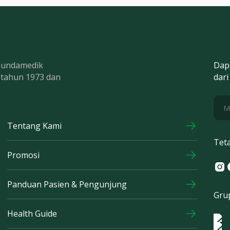
 Bundamedik
Dap
k tahun 1973 dan
dari
Tentang Kami
Tet
Promosi
Ins
F
Panduan Pasien & Pengunjung
Gru
Health Guide
Log
Logo