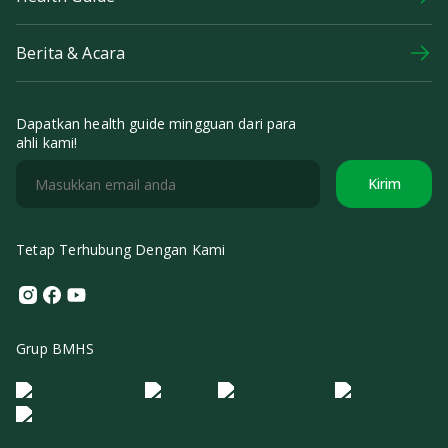
Berita & Acara
Dapatkan health guide mingguan dari para
ahli kami!
Kirim
Tetap Terhubung Dengan Kami
Instagram
Facebook
Youtube
Grup BMHS
Logo Morula IFV
Logo ER
Logo Diagnos
Logo IRSI