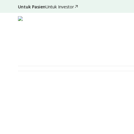
Untuk Pasien
Untuk Investor
Deskripsi
Detail Paket
Persiapan
Syarat & Ketentuan
MEDICAL CHECK-UP
Bunda Signature MCU Fe
RSU Bunda Padang
Diperuntukan Untuk
Perempuan
Dewasa
La
Item Pemeriksaan