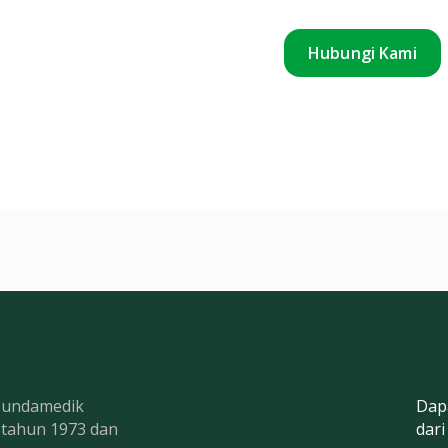
Hubungi Kami
 Bundamedik
Dap
k tahun 1973 dan
dari