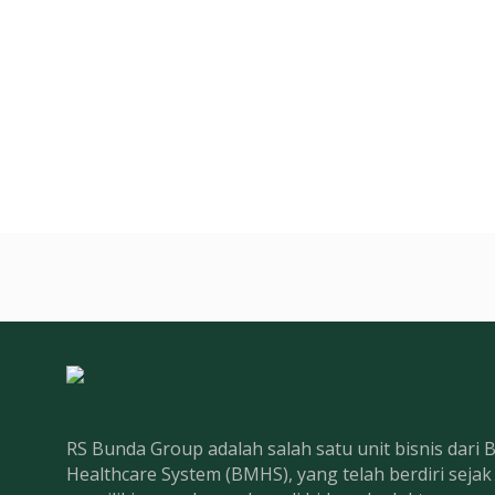
RS Bunda Group adalah salah satu unit bisnis dari
Healthcare System (BMHS), yang telah berdiri seja