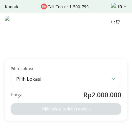
Kontak
Call Center 1-500-799
ID
Deskripsi
Detail Paket
Persiapan
Syarat & Ketentuan
MEDICAL CHECK-UP
Bunda Signature MCU Gold - RS Citra Harapan
Diperuntukan Untuk
Laki-laki
Perempuan
Dewasa
Lansia
Pilih Lokasi
Pilih Lokasi
Rp2.000.000
Harga
Pilih lokasi terlebih dahulu