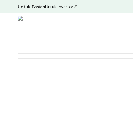
Untuk Pasien
Untuk Investor
Deskripsi
Detail Paket
Persiapan
Syarat & Ketentuan
MEDICAL CHECK-UP
Bunda Signature MCU Gol
Diperuntukan Untuk
Laki-laki
Perempuan
D
Item Pemeriksaan