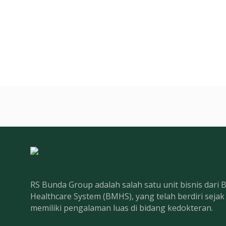
RS Bunda Group adalah salah satu unit bisnis dari
Healthcare System (BMHS), yang telah berdiri seja
memiliki pengalaman luas di bidang kedokteran.