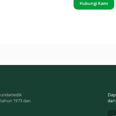
Hubungi Kami
 Bundamedik
Dap
k tahun 1973 dan
dari