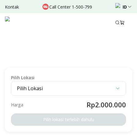
Kontak
Call Center 1-500-799
ID
Deskripsi
Persiapan
Syarat & Ketentuan
MEDICAL CHECK-UP
Bunda Signature : Premarital Male - RS Citra
Harapan
Diperuntukan Untuk
Laki-laki
Dewasa
Pilih Lokasi
Pilih Lokasi
Rp2.000.000
Harga
Pilih lokasi terlebih dahulu