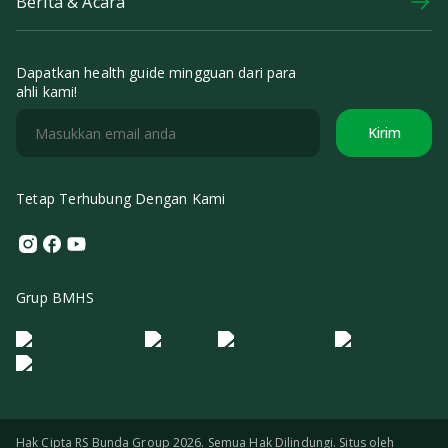
Berita & Acara
Dapatkan health guide mingguan dari para
ahli kami!
Kirim
Tetap Terhubung Dengan Kami
Instagram
Facebook
Youtube
Grup BMHS
Logo Morula IFV
Logo ER
Logo Diagnos
Logo IRSI
Hak Cipta RS Bunda Group 2026. Semua Hak Dilindungi. Situs oleh