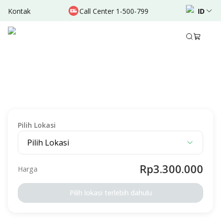
Kontak
Call Center 1-500-799
ID
Deskripsi
Detail Paket
Persiapan
Syarat & Ketentuan
MEDICAL CHECK-UP
Bunda Signature : Screening Stroke - RS Citra
Harapan
Diperuntukan Untuk
Laki-laki
Perempuan
Dewasa
Lansia
Pilih Lokasi
Pilih Lokasi
Rp3.300.000
Harga
Pilih lokasi terlebih dahulu