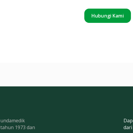
Hubungi Kami
 Bundamedik
Dap
k tahun 1973 dan
dari