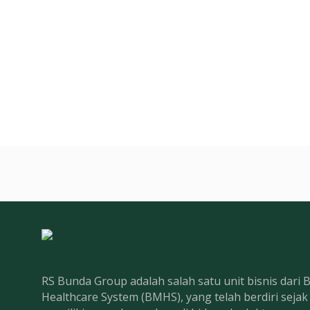
RS Bunda Group adalah salah satu unit bisnis dari
Healthcare System (BMHS), yang telah berdiri seja