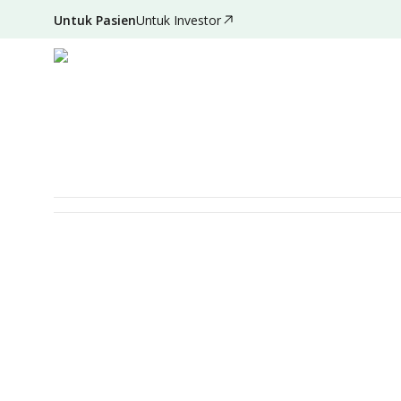
Untuk Pasien
Untuk Investor
Deskripsi
Detail Paket
Persiapan
Syarat & Ketentuan
MEDICAL CHECK-UP
Bunda Signature : Screen
Denpasar
Diperuntukan Untuk
Laki-laki
Perempuan
D
Item Pemeriksaan