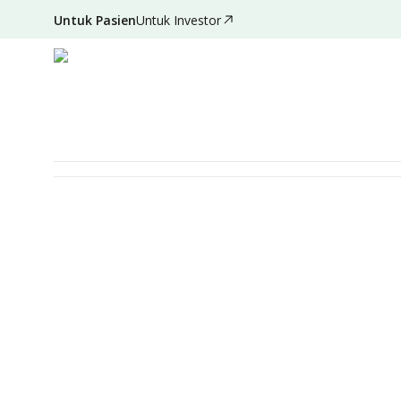
Untuk Pasien
Untuk Investor
Deskripsi
Detail Paket
Persiapan
Syarat & Ketentuan
VAKSINASI
Dengue Shield (2 dosis)
Diperuntukan Untuk
Laki-laki
Perempuan
A
Item Pemeriksaan