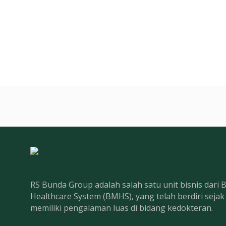
RS Bunda Group adalah salah satu unit bisnis dari
Healthcare System (BMHS), yang telah berdiri seja
memiliki pengalaman luas di bidang kedokteran.