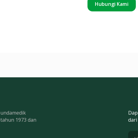
Hubungi Kami
 Bundamedik
Dap
k tahun 1973 dan
dari