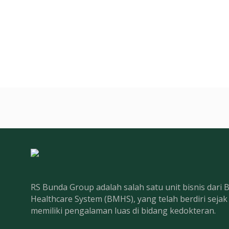
RS Bunda Group adalah salah satu unit bisnis dari
Healthcare System (BMHS), yang telah berdiri seja
memiliki pengalaman luas di bidang kedokteran.