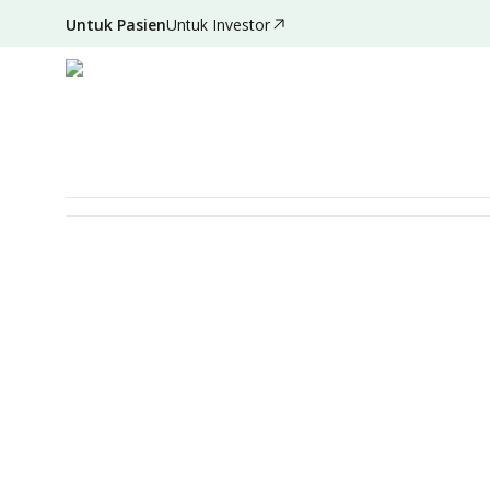
Untuk Pasien
Untuk Investor
Deskripsi
Detail Paket
Persiapan
Syarat & Ketentuan
MEDICAL CHECK-UP
Jakarta Care Package - 
Diperuntukan Untuk
Laki-laki
Perempuan
D
Item Pemeriksaan