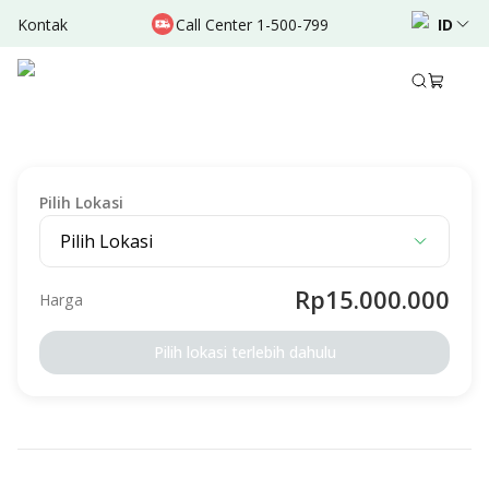
Kontak
Call Center 1-500-799
ID
Deskripsi
Syarat & Ketentuan
LAINNYA
Paket Sirkumsisi (Sunat) Anak Liburan Sekolah
Pilih Lokasi
Pilih Lokasi
Rp15.000.000
Harga
Pilih lokasi terlebih dahulu