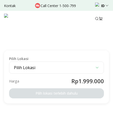
Kontak
Call Center 1-500-799
ID
Deskripsi
Detail Paket
Syarat & Ketentuan
SKRINING
Paket USG Fetomaternal
Diperuntukan Untuk
Perempuan
Dewasa
Pilih Lokasi
Pilih Lokasi
Rp1.999.000
Harga
Pilih lokasi terlebih dahulu