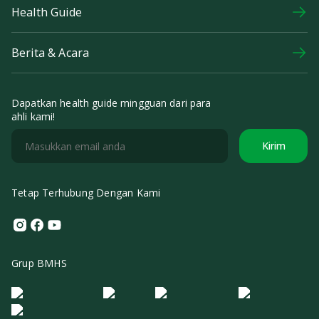
Health Guide
Berita & Acara
Dapatkan health guide mingguan dari para
ahli kami!
Kirim
Tetap Terhubung Dengan Kami
Instagram
Facebook
Youtube
Grup BMHS
Logo Morula IFV
Logo ER
Logo Diagnos
Logo IRSI