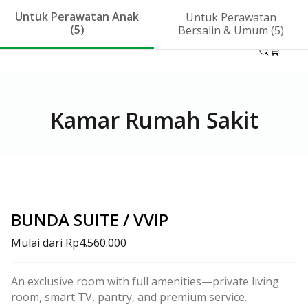
Kontak
Call Center 1-500-799
ID
Untuk Perawatan Anak
Untuk Perawatan
(5)
Bersalin & Umum
(5)
Kamar Rumah Sakit
BUNDA SUITE / VVIP
Mulai dari
Rp4.560.000
An exclusive room with full amenities—private living
room, smart TV, pantry, and premium service.