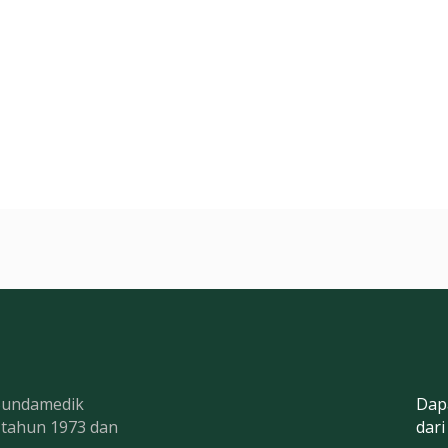
 Bundamedik
Dap
k tahun 1973 dan
dari